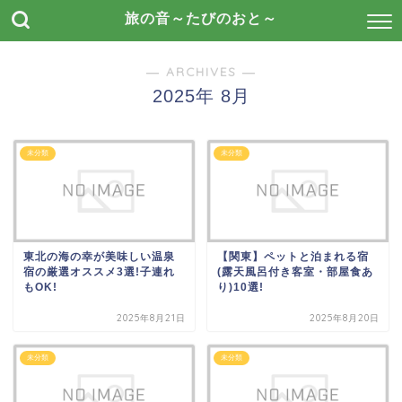
旅の音～たびのおと～
― ARCHIVES ―
2025年 8月
未分類
未分類
東北の海の幸が美味しい温泉
【関東】ペットと泊まれる宿
宿の厳選オススメ3選!子連れ
(露天風呂付き客室・部屋食あ
もOK!
り)10選!
2025年8月21日
2025年8月20日
未分類
未分類